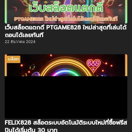
เว็บสล็อตแตกดี PTGAME828 ใหม่ล่าสุดที่เล่นได้
ถอนได้เลยทันที
22 ธันวาคม 2024
บล็อก
FELIX828 สล็อตระบบอัตโนมัติระบบใหม่ที่ซื้อฟรีส
ปินได้เริ่มต้น 30 บาท