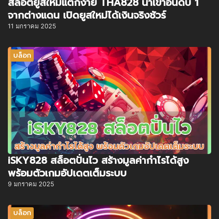
สล็อตยูสใหม่แตกง่าย THA828 นำเข้าอันดับ 1
จากต่างแดน เปิดยูสใหม่ได้เงินจริงชัวร์
11 มกราคม 2025
บล็อก
iSKY828 สล็อตปั่นไว สร้างมูลค่ากำไรได้สูง
พร้อมตัวเกมอัปเดตเต็มระบบ
9 มกราคม 2025
บล็อก