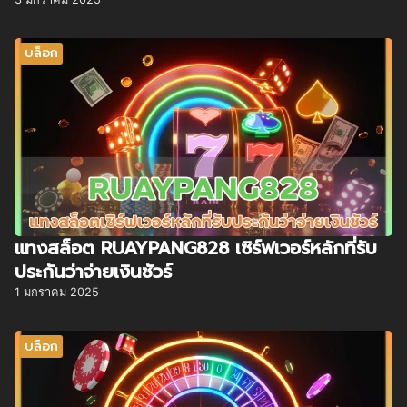
บล็อก
แทงสล็อต RUAYPANG828 เซิร์ฟเวอร์หลักที่รับ
ประกันว่าจ่ายเงินชัวร์
1 มกราคม 2025
บล็อก