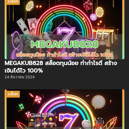
บล็อก
MEGAKUB828 สล็อตทุนน้อย ทำกำไรดี สร้าง
เงินได้ไว 100%
24 ธันวาคม 2024
บล็อก